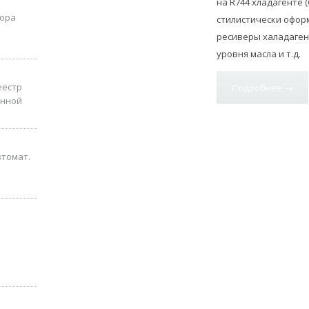
на R744 хладагенте 
бора
стилистически офо
ресиверы халадаген
уровня масла и т.д.
еестр
Подробнее →
онной
втомат.