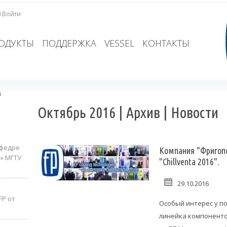
Войти
ОДУКТЫ
ПОДДЕРЖКА
VESSEL
КОНТАКТЫ
6
Октябрь 2016 | Архив | Новости
афедре
Компания "Фригопо
» МГТУ
"Chillventa 2016".
29.10.2016
FP от
Особый интерес у п
линейка компоненто