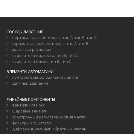
СОСУДЫ ДАВЛЕНИЯ
вертикальные ресиверы
:
тип А
,
тип В
,
тип С
горизонтальные ресиверы
:
тип А
,
тип В
масляные ресиверы
отделители жидкости
:
тип В
,
тип С
отделители масла
:
тип В
,
тип С
ЭЛЕМЕНТЫ АВТОМАТИКИ
контроллеры холодильного цикла
датчики давления
ЛИНЕЙНЫЕ КОМПОНЕНТЫ
вентили Rotalock
шаровые вентили
электронный регулятор уровня масла
фильтры осушители
дифференциальный обратный клапан