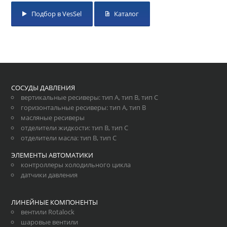
Подбор в VesSel
Каталог
СОСУДЫ ДАВЛЕНИЯ
вертикальные ресиверы
:
тип А
,
тип В
,
тип С
горизонтальные ресиверы
:
тип А
,
тип В
масляные ресиверы
отделители жидкости
:
тип В
,
тип С
отделители масла
:
тип В
,
тип С
ЭЛЕМЕНТЫ АВТОМАТИКИ
контроллеры холодильного цикла
датчики давления
ЛИНЕЙНЫЕ КОМПОНЕНТЫ
вентили Rotalock
шаровые вентили